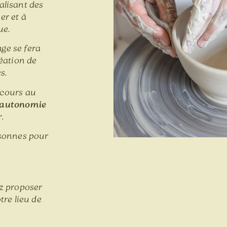
alisant des
er et à
ue.
age se fera
réation de
s.
 cours au
autonomie
r.
sonnes pour
z proposer
tre lieu de