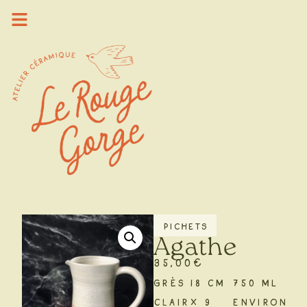
PICHETS
Agathe
35,00
€
GRÈS
18 cm
750 ml
CLAIR
x 9
environ